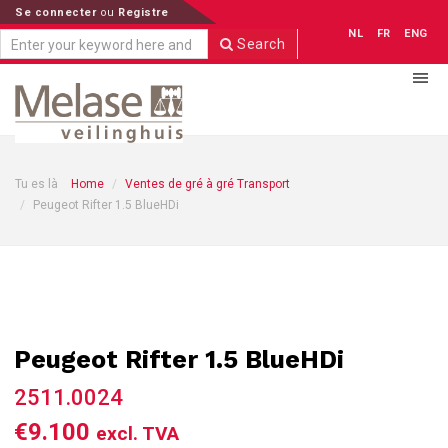
Se connecter
ou
Registre
NL
FR
ENG
Search
Tu es là
Home
Ventes de gré à gré Transport
Peugeot Rifter 1.5 BlueHDi
Peugeot Rifter 1.5 BlueHDi
2511.0024
€9.100
excl. TVA