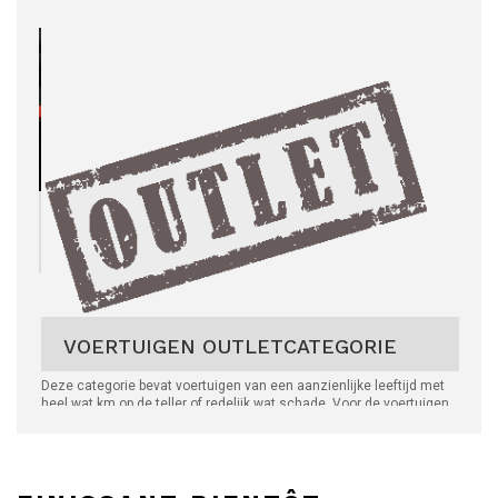
VOERTUIGEN OUTLETCATEGORIE
Deze categorie bevat voertuigen van een aanzienlijke leeftijd met
heel wat km op de teller of redelijk wat schade. Voor de voertuigen
van deze categorie worden
géén
attesten van verlies afgeleverd.
Vermelding van de mechanische-, interieur en carrosseriestaat is
ook hier - zoals bij al onze voertuigen -
enkel informatief
en dient
door de koper
zelf geïnspecteerd
te worden!