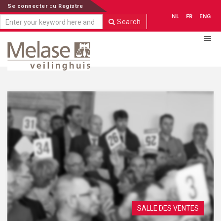
Se connecter
ou
Registre
NL
FR
ENG
Search
SALLE DES VENTES