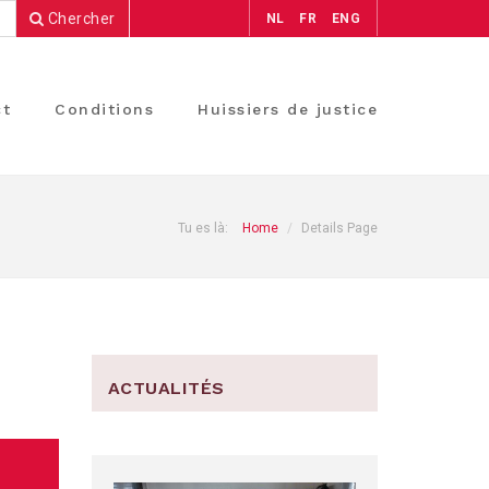
Chercher
NL
FR
ENG
ct
Conditions
Huissiers de justice
Tu es là:
Home
Details Page
ACTUALITÉS