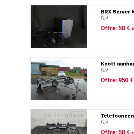
BRX Server 
Fini
Offre: 50 €
e
Knott aanha
Fini
Offre: 950 
Telefooncen
Fini
Offre: 50 €
e