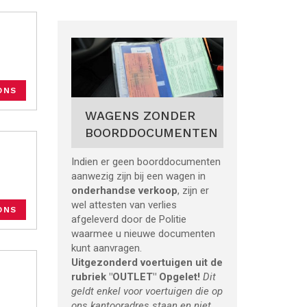
ONS
WAGENS ZONDER
BOORDDOCUMENTEN
Indien er geen boorddocumenten
aanwezig zijn bij een wagen in
onderhandse verkoop
, zijn er
wel attesten van verlies
ONS
afgeleverd door de Politie
waarmee u nieuwe documenten
kunt aanvragen.
Uitgezonderd voertuigen uit de
rubriek "OUTLET"
Opgelet!
Dit
geldt enkel voor voertuigen die op
ons kantooradres staan en niet