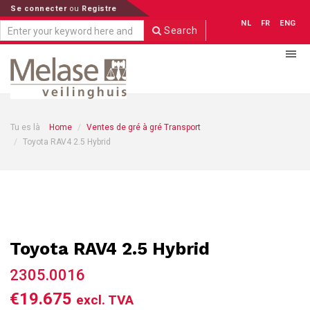
Se connecter
ou
Registre
NL
FR
ENG
Search
Tu es là
Home
Ventes de gré à gré Transport
Toyota RAV4 2.5 Hybrid
Toyota RAV4 2.5 Hybrid
2305.0016
€19.675
excl. TVA