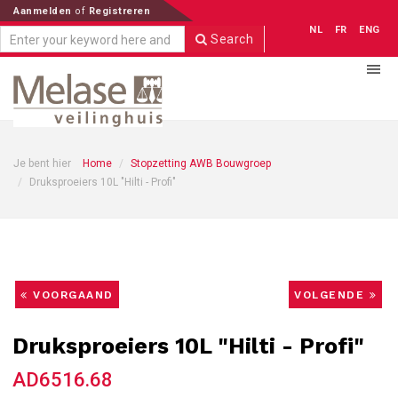
Aanmelden
of
Registreren
NL
FR
ENG
Search
Je bent hier
Home
Stopzetting AWB Bouwgroep
Druksproeiers 10L "Hilti - Profi"
VOORGAAND
VOLGENDE
Druksproeiers 10L "Hilti - Profi"
AD6516.68