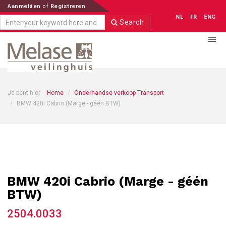
Aanmelden
of
Registreren
NL
FR
ENG
Search
Je bent hier
Home
Onderhandse verkoop Transport
BMW 420i Cabrio (Marge - géén BTW)
BMW 420i Cabrio (Marge - géén
BTW)
2504.0033