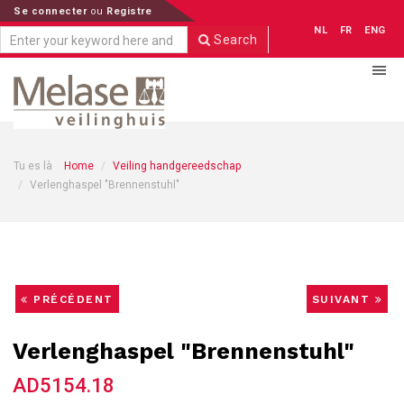
Se connecter
ou
Registre
NL
FR
ENG
Search
Tu es là
Home
Veiling handgereedschap
Verlenghaspel "Brennenstuhl"
PRÉCÉDENT
SUIVANT
Verlenghaspel "Brennenstuhl"
AD5154.18