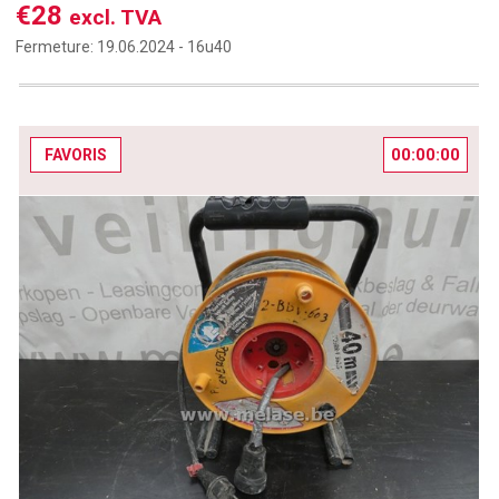
€28
excl. TVA
Fermeture:
19.06.2024 -
16u40
00:00:00
FAVORIS