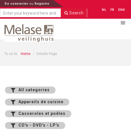
Se connecter
ou
Registre
NL
FR
ENG
Search
Tu es là
Home
Details Page
All categories
Appareils de cuisine
Casseroles et poêles
CD's - DVD's - LP's