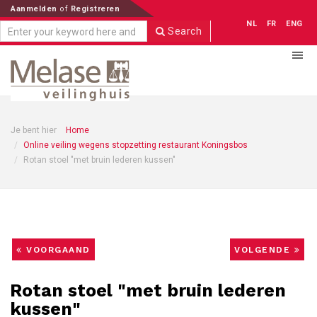
Aanmelden
of
Registreren
NL
FR
ENG
Search
Je bent hier
Home
Online veiling wegens stopzetting restaurant Koningsbos
Rotan stoel "met bruin lederen kussen"
VOORGAAND
VOLGENDE
Rotan stoel "met bruin lederen
kussen"