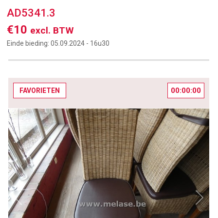
AD5341.3
€10
excl. BTW
Einde bieding:
05.09.2024 -
16u30
00:00:00
FAVORIETEN