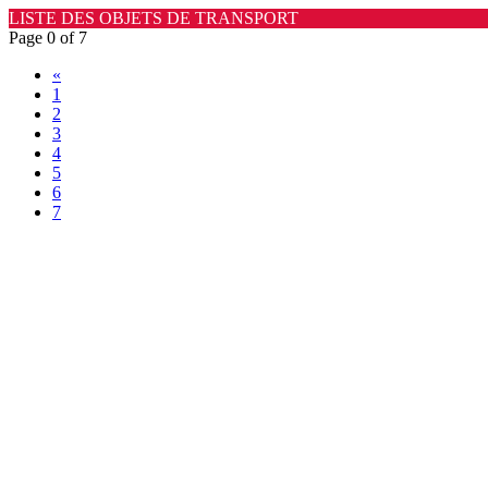
LISTE DES OBJETS DE TRANSPORT
Page 0 of 7
«
1
2
3
4
5
6
7