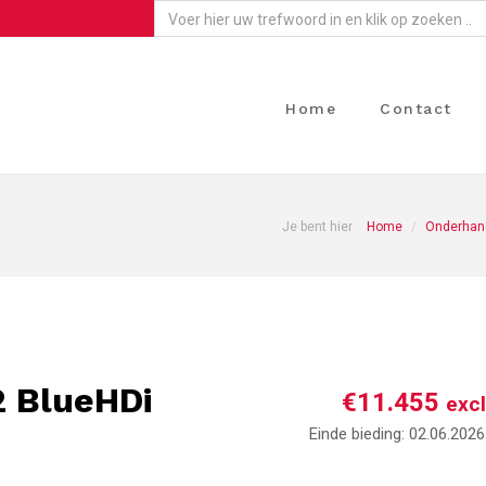
Home
Contact
Je bent hier
Home
Onderhand
2 BlueHDi
€11.455
exc
Einde bieding:
02.06.2026