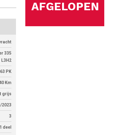
AFGELOPEN
vracht
er 335
i L3H2
163
PK
340
Km
t grijs
1/2023
3
1 deel