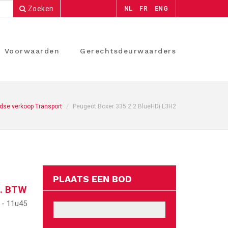
Zoeken
NL
FR
ENG
Voorwaarden
Gerechtsdeurwaarders
se verkoop Transport
Peugeot Boxer 335 2.2 BlueHDi L3H2
PLAATS EEN BOD
l. BTW
 -
11u45