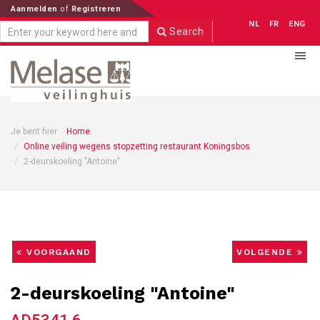
Aanmelden
of
Registreren
NL
FR
ENG
Search
Je bent hier
Home
Online veiling wegens stopzetting restaurant Koningsbos
2-deurskoeling "Antoine"
VOORGAAND
VOLGENDE
2-deurskoeling "Antoine"