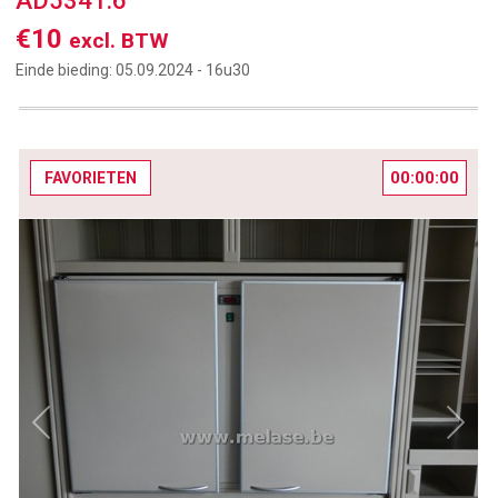
AD5341.6
€10
excl. BTW
Einde bieding:
05.09.2024 -
16u30
00:00:00
FAVORIETEN